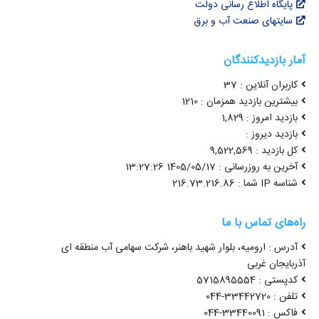
پایگاه اطلاع رسانی دولت
سایتهای صنعت آب و برق
آمار بازدیدکنندگان
کاربران آنلاین : 37
بیشترین بازدید همزمان : 1210
بازدید امروز : 1,829
بازدید دیروز :
کل بازدید : 9,522,569
آخرین به روزرسانی : 1405/05/17 13:27:26
شناسه IP شما : 216.73.216.86
راه‌های تماس با ما
آدرس : ارومیه، بلوار شهید باهنر، شرکت سهامی آب منطقه ای
آذربایجان غربی
کدپستی : 5715895554
تلفن : 33442720-044
فاکس : 33440091-044