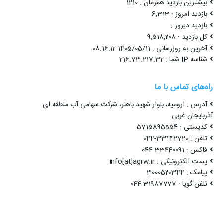
بیشترین بازدید همزمان : 1210
بازدید امروز : 6,313
بازدید دیروز :
کل بازدید : 9,518,208
آخرین به روزرسانی : 1405/05/11 08:16:12
شناسه IP شما : 216.73.217.32
راه‌های تماس با ما
آدرس : ارومیه، بلوار شهید باهنر، شرکت سهامی آب منطقه ای
آذربایجان غربی
کدپستی : 5715895554
تلفن : 33442720-044
فاکس : 33440091-044
پست الکترونیکی : info[at]agrw.ir
پیامک : 3000520344
تلفن گویا : 31987777-044