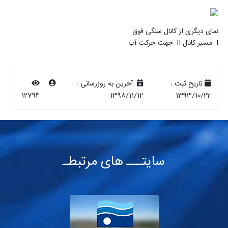
نمای دیگری از کانال سنگی فوق
I- مسیر کانال II- جهت حرکت آب
تاریخ ثبت :
آخرین به روزرسانی :
12794
1398/11/12
1393/10/22
سایتـــ های مرتبطـ