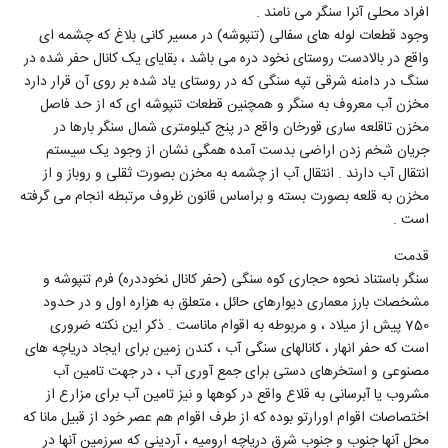
افراد محلی آنرا سنگر می نامند .
وجود قطعات لوله های سفالی (تنپوشه) در مسیر کانی بلاغ که چشمه ای
واقع در بالادست روستای نخود دره می باشد ، بقایای یک کانال حفر شده در
سنگ در دامنه شرقی تپه سنگی که در روستای یاد شده بر روی آن قرار دارد
مخزن آب معروف به سنگر و همچنین قطعات تنپوشه ای که از حد فاصل
مخزن تاقلعه ساری قورخان واقع در پنج کیلومتری شمال سنگر بارها در
جریان شخم زدن اراضی بدست آمده همگی نشان از وجود یک سیستم
انتقال آب دارند . انتقال آب از چشمه به مخزن بصورت ثقلی و روباز و از
مخزن به قلعه بصورت بسته و براساس قانون ظروف مرتبطه انجام می گرفته
است .
قدمت
سنگر باستناد نحوه حجاری کوه سنگی (حفر کانال نخوددره) فرم تنپوشه و
مشخصات بارز معماری دیوارهای حائل ، متعلق به هزاره اول و در حدود
750 پیش از میلاد ، و مربوطه به اقوام ماناست . ذکر این نکته ضروری
است که حفر انهار ، کانالهای سنگی آب ، کندن زمین برای ایجاد دریاچه های
مصنوعی و استخرهای دستی برای جمع آوری آب ، در جهت تامین آب
مشروب یا آبرسانی به قلاع واقع در کوهها و نیز تامین آب برای مزارع از
اختصاصات اقوام اورارتو بوده که از طرف اقوام هم عصر خود از قبیل مانا که
محل آنها جنوب و جنوب شرق دریاچه ارومیه ، آردینی که سرزمین آنها در