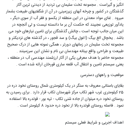
انگیز و گیراست . مجموعه تخت سلیمان بی تردید از دیدنی ترین آثار
گذشتگان در کشور و چرخه آبهای زیرزمینی در آن از شگفتیهای طبیعت بشمار
میرود . غنای مواد معدنی در این منطقه از یکسو و فقر آب از سوی دیگر ،
یادآور توزیعی عجیبند که حکمت آن بر ما دانسته نیست و لی آنجچه در
این میان جالب توجه است ، چالش گذشتگان برای تامین نیازهای خود می
باشد . یخچال الغ بیگ (اغول بیگ) و سد قجور ، در گذشته های نزدیکتر و
مجموعه تخت سلیمان در زمانهای دورتر ، همگی نمونه هایی از درک صحیح
طبیعت و طراحی واقع بینانه مهندسان بی نام و نشان این سرزمینند .
مجموعه حاضر با هدف معرفی یکی از آثار ارزشمند مهندسی آب در منطقه ،
یعنی سیستم تامین و انتقال آب قلعه ساری قورخان ارائه شده است .
موقعیت و راههای دسترسی
بقایای باستانی معروف به سنگر در یک کیلومتری شمال روستای نخود دره در
25 کیلومتری غرب شهر تکاب مرکز شهرستان تکاب قرار دارد . برای رسیدن به
روستای نخود دره میتوان از جاده شنی تکاب - تپه بور - قولدره بالا استفاده
نمود . فاصله روستای قولدره بالا از نخود دره حدود 8 کیلومتر است .
اهداف اجریی و شرایط فعلی سیستم