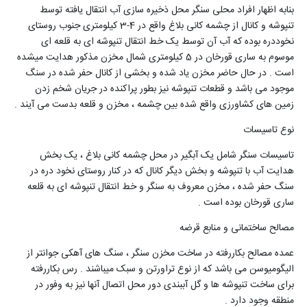
بنابه اظهار افراد محلی سنگر محل ذخیره سازی آب انتقال یافته توسط
تنپوشه و کانال از چشمه کانی بلاغ واقع در 4-3 کیلومتری جنوب روستای
نخوددره بوده که آب آن توسط یک خط انتقال تنپوشه ای به قلعه ای
موسوم به ساری قورخان در 5 کیلومتری شمال مخزن مذکور هدایت میشده
است . در حال حاضر مخزن یاد شده و بخشی از کانال حفر شده در سنگ
موجود می باشد و قطعات تنپوشه نیز بطور پراکنده در جریان شخم زدن
زمین های کشاورزی واقع شده بین چشمه ، مخزن و قلعه بدست می آیند .
نوع تاسیسات
تاسیسات سنگر شامل یک آبگیر در محل چشمه کانی بلاغ ، یک بخش
هدایت آب با تنپوشه و بخش دیگر کانال که در کنار روستای نخود دره در
سنگ حفر شده ، مخزن معروف به سنگر و خط انتقال تنپوشه ای به قلعه
ساری قورخان بوده است .
مصالح ساختمانی و منابع قرضه
عمده مصالح بکاررفته در ساخت مخزن سنگر ، سنگ های آهکی جوانتر از
الیگومیوسن می باشد که از نوع تراورتن و سبک میباشند . رس بکاررفته
برای ساخت تنپوشه ها و گل آببندی دور محل اتصال آنها نیز به وفور در
منطقه وجود دارد .