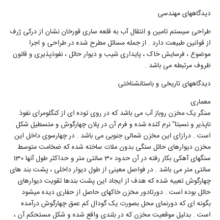
دیدگاههای مهندسی
طراحی سیستم تامین و انتقال آب به قلعه ساری قورخان نشان از درکی ژرف
از قوانین طبیعت دارد . از جمله مسائل مطرح شده در طراحی و اجرا
موضوع ، فرسایش خاک ، پایداری شیب و دیوار حائل ، نفوذپذیری و قانون
ظروف مرتبطه می باشد .
دیدگاههای تاریخی و باستانشناختی
معماری
سنگر یک مخزن روباز آب می باشد که در روی توده ای از کنگلومرای نفوذ
ناپذیر و نسبتا" نرم کنده شده و فرم آن در پلان چهارگوش و متسطیل شکل
است . درازای این مخزن شمالی جنوبی می باشد . در چهارسوی داخل این
مخزن دیوارهای حائل سنگی بدون ملات ساخته شده که ضخامت متوسط
سنگهای آهکی بکار رفته در آن حدود 30 سانتی متر و حداکثر طول آنها 130
سانتی متر می باشد . در فواصل معینی از طول دیوار داخلی ، پشت بند های
چهارگوش تعبیه شده که هدف از ایجاد این پشت بندها تقویت دیوارهای
حائل بوده است . دورتادور مخزن خاکهای حاصل از حفاری دیده میشود
بگونه ای که دورنمای محل بصورت یک گودال کم عمق چهارگوش درآمده
است . بدلیل موقعیت مخزن که در بلندی واقع شده و شکل مستحکم آن ،