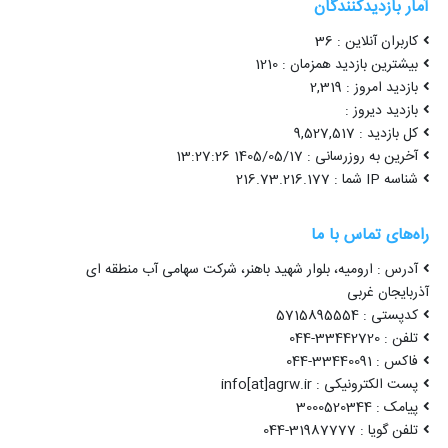
آمار بازدیدکنندگان
کاربران آنلاین : 36
بیشترین بازدید همزمان : 1210
بازدید امروز : 2,319
بازدید دیروز :
کل بازدید : 9,527,517
آخرین به روزرسانی : 1405/05/17 13:27:26
شناسه IP شما : 216.73.216.177
راه‌های تماس با ما
آدرس : ارومیه، بلوار شهید باهنر، شرکت سهامی آب منطقه ای
آذربایجان غربی
کدپستی : 5715895554
تلفن : 33442720-044
فاکس : 33440091-044
پست الکترونیکی : info[at]agrw.ir
پیامک : 3000520344
تلفن گویا : 31987777-044