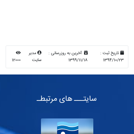
تاریخ ثبت :
آخرین به روزرسانی :
مدیر
1394/10/23
1399/11/18
سایت
12000
سایتـــ های مرتبطـ