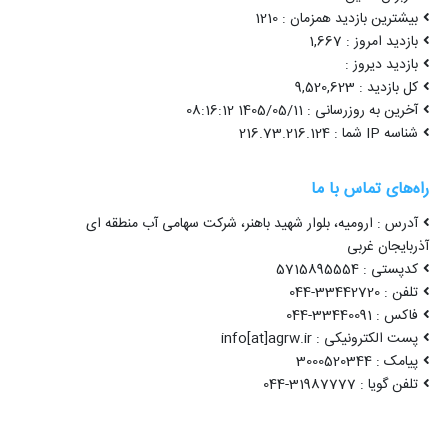
بیشترین بازدید همزمان : 1210
بازدید امروز : 1,667
بازدید دیروز :
کل بازدید : 9,520,623
آخرین به روزرسانی : 1405/05/11 08:16:12
شناسه IP شما : 216.73.216.124
راه‌های تماس با ما
آدرس : ارومیه، بلوار شهید باهنر، شرکت سهامی آب منطقه ای
آذربایجان غربی
کدپستی : 5715895554
تلفن : 33442720-044
فاکس : 33440091-044
پست الکترونیکی : info[at]agrw.ir
پیامک : 3000520344
تلفن گویا : 31987777-044