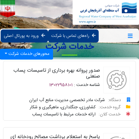
راه‌های تماس با شرکت
ورود به پورتال اصلی
خدمات شرکت
محورهای خدمات شرکت
صدور پروانه بهره برداری از تاسیسات پساب
صنعتی
شناسه خدمت :
13022958101
دستگاه:
شرکت مادر تخصصی مدیریت منابع آب ایران
درخواست
گروه خدمت:
کشاورزی، جنگلداری، ماهیگیری و شکار
خدمت کلان:
ارائه خدمات مرتبط با تاسیسات پساب
پیگیری
واحد
پاسخ به استعلام برداشت مصالح رودخانه ای