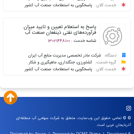
سامانه
توافقنامه
خدمت کلان:
پاسخگویی به استعلامات صنعت آب کشور
خدمات
پیگیری
دولت
شناسنامه
واحد
پاسخ به استعلام تعیین و تایید میزان
نظرسنجی
پاسخگو
فرآورده‌های نفتی ذینفعان صنعت آب
شناسه خدمت :
13021448100
سوالات
نحوه
متداول
ارائه
دستگاه:
شرکت مادر تخصصی مدیریت منابع آب ایران
درخواست
گروه خدمت:
کشاورزی، جنگلداری، ماهیگیری و شکار
سامانه
توافقنامه
خدمت کلان:
پاسخگویی به استعلامات صنعت آب کشور
خدمات
پیگیری
دولت
شناسنامه
واحد
نظرسنجی
پاسخگو
سوالات
نحوه
متداول
ارائه
© © تمامی حقوق این وب‌سایت، متعلق به شرکت سهامی آب منطقه‌ای
آذربایجان غربی است.
سامانه
توافقنامه
Designed by
Arvan
| Powered by
DCMS Prime
| Developed &