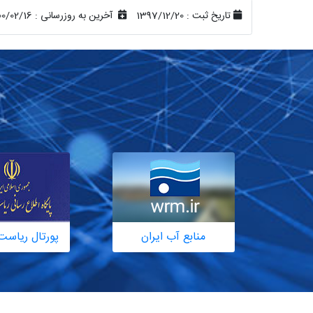
تاریخ ثبت :
1397/12/20
آخرین به روزرسانی :
00/02/16
منابع آب ایران
پورتال ریاست