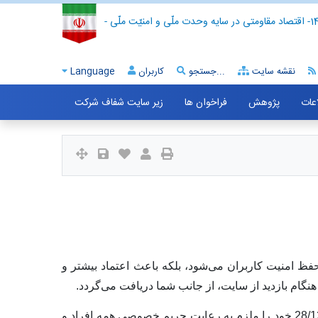
- اقتصاد مقاومتی در سایه وحدت ملّی و امنیّت ملّی -
نقشه سایت
جستجو...
کاربران
Language
اعات
پژوهش
فراخوان ها
زیر سایت شفاف شرکت
ظ امنیت کاربران می‌شود، بلکه باعث اعتماد بیشتر و
 هنگام بازدید از سایت، از جانب شما دریافت می‌گردد.
براساس ماده 7 تصویب نامه شماره 1127128 شورای عالی اداری مورخ 28/12/1395 خود را ملزم به رعایت حریم خصوصی همه افراد و