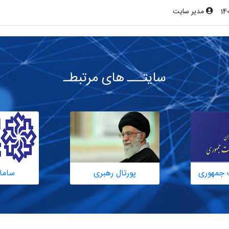
14
مدیر سایت
سایتـــ های مرتبطـ
 جمهوری
پورتال رهبری
ساما