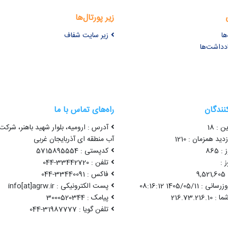
زیر پورتال‌ها
ها
زیر سایت شفاف
ادداشت‌ها
کنندگان
راه‌های تماس با ما
ن : 18
آدرس : ارومیه، بلوار شهید باهنر، شرک
ید همزمان : 1210
آب منطقه ای آذربایجان غربی
 865
کدپستی : 5715895554
 :
تلفن : 33442720-044
9
فاکس : 33440091-044
1405/05/11 08:16:12
پست الکترونیکی : info[at]agrw.ir
پیامک : 3000520344
تلفن گویا : 31987777-044