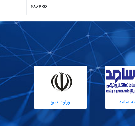
6884
نه سامد
وزارت نیرو