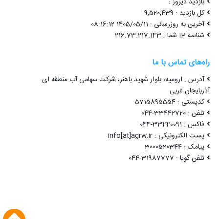
بازدید دیروز :
کل بازدید : 9,520,439
آخرین به روزرسانی : 1405/05/11 08:16:12
شناسه IP شما : 216.73.217.143
راه‌های تماس با ما
آدرس : ارومیه، بلوار شهید باهنر، شرکت سهامی آب منطقه ای
آذربایجان غربی
کدپستی : 5715895554
تلفن : 33442720-044
فاکس : 33440091-044
پست الکترونیکی : info[at]agrw.ir
پیامک : 3000520344
تلفن گویا : 31987777-044