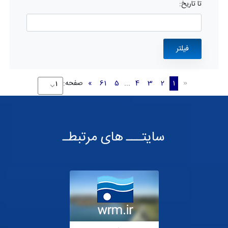
تا تاریخ:
1
2
3
4
...
5
61
»
صفحه:
«
سایتـــ های مرتبطـ