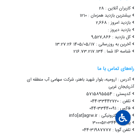
کاربران آنلاین : 28
بیشترین بازدید همزمان : 1210
بازدید امروز : 2,668
بازدید دیروز :
کل بازدید : 9,527,866
آخرین به روزرسانی : 1405/05/17 13:27:26
شناسه IP شما : 216.73.217.134
راه‌های تماس با ما
آدرس : ارومیه، بلوار شهید باهنر، شرکت سهامی آب منطقه ای
آذربایجان غربی
کدپستی : 5715895554
تلفن : 33442720-044
فاکس : 33440091-044
پست الکترونیکی : info[at]agrw.ir
پیامک : 3000520344
تلفن گویا : 31987777-044