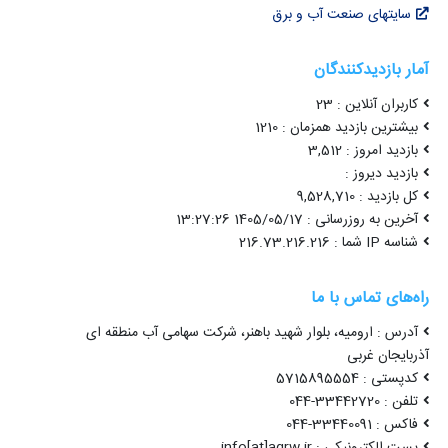
سایتهای صنعت آب و برق
آمار بازدیدکنندگان
کاربران آنلاین : 23
بیشترین بازدید همزمان : 1210
بازدید امروز : 3,512
بازدید دیروز :
کل بازدید : 9,528,710
آخرین به روزرسانی : 1405/05/17 13:27:26
شناسه IP شما : 216.73.216.216
راه‌های تماس با ما
آدرس : ارومیه، بلوار شهید باهنر، شرکت سهامی آب منطقه ای
آذربایجان غربی
کدپستی : 5715895554
تلفن : 33442720-044
فاکس : 33440091-044