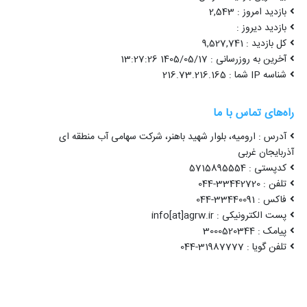
بازدید امروز : 2,543
بازدید دیروز :
کل بازدید : 9,527,741
آخرین به روزرسانی : 1405/05/17 13:27:26
شناسه IP شما : 216.73.216.165
راه‌های تماس با ما
آدرس : ارومیه، بلوار شهید باهنر، شرکت سهامی آب منطقه ای
آذربایجان غربی
کدپستی : 5715895554
تلفن : 33442720-044
فاکس : 33440091-044
پست الکترونیکی : info[at]agrw.ir
پیامک : 3000520344
تلفن گویا : 31987777-044