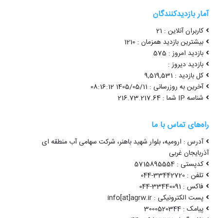
آمار بازدیدکنندگان
کاربران آنلاین : 21
بیشترین بازدید همزمان : 1210
بازدید امروز : 575
بازدید دیروز :
کل بازدید : 9,519,531
آخرین به روزرسانی : 1405/05/11 08:16:12
شناسه IP شما : 216.73.217.64
راه‌های تماس با ما
آدرس : ارومیه، بلوار شهید باهنر، شرکت سهامی آب منطقه ای
آذربایجان غربی
کدپستی : 5715895554
تلفن : 33442720-044
فاکس : 33440091-044
پست الکترونیکی : info[at]agrw.ir
پیامک : 3000520344