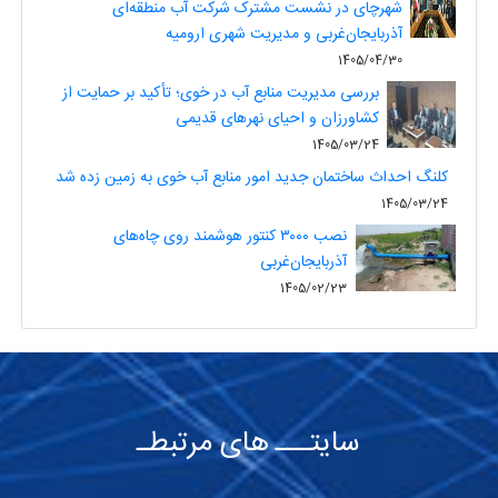
شهرچای در نشست مشترک شرکت آب منطقه‌ای
آذربایجان‌غربی و مدیریت شهری ارومیه
1405/04/30
بررسی مدیریت منابع آب در خوی؛ تأکید بر حمایت از
کشاورزان و احیای نهرهای قدیمی
1405/03/24
کلنگ احداث ساختمان جدید امور منابع آب خوی به زمین زده شد
1405/03/24
نصب ۳۰۰۰ کنتور هوشمند روی چاه‌های
آذربایجان‌غربی
1405/02/23
سایتـــ های مرتبطـ