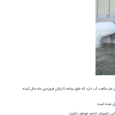
می شرکت آب منطقه ای آذربایجان غربی رضا رحمانی در مراسم رها سازی آب این سد گفت : در حال حاضر سد چپر آباد ۳۸ میلیون متر مکعب آب دارد که طبق برنامه تا پایان فروردین ماه سال آینده
تدایی تابستان ادامه خواهد داشت