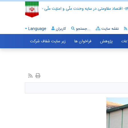
- اقتصاد مقاومتی در سایه وحدت ملّی و امنیّت ملّی -
نقشه سایت
جستجو...
کاربران
Language
اعات
پژوهش
فراخوان ها
زیر سایت شفاف شرکت