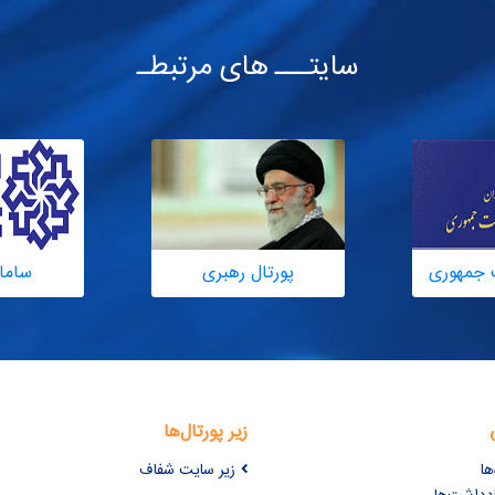
سایتـــ های مرتبطـ
 جمهوری
پورتال رهبری
ساما
زیر پورتال‌ها
ها
زیر سایت شفاف