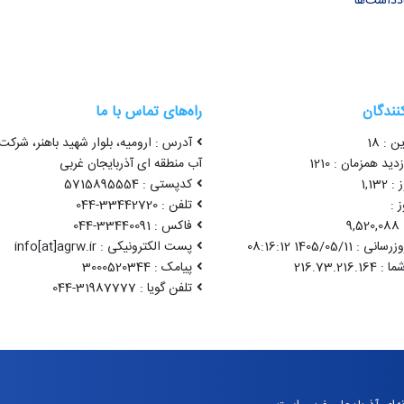
ادداشت‌ها
کنندگان
راه‌های تماس با ما
ن : 18
آدرس : ارومیه، بلوار شهید باهنر، شرک
ید همزمان : 1210
آب منطقه ای آذربایجان غربی
1,13
کدپستی : 5715895554
 :
تلفن : 33442720-044
9
فاکس : 33440091-044
1405/05/11 08:16:12
پست الکترونیکی : info[at]agrw.ir
پیامک : 3000520344
تلفن گویا : 31987777-044