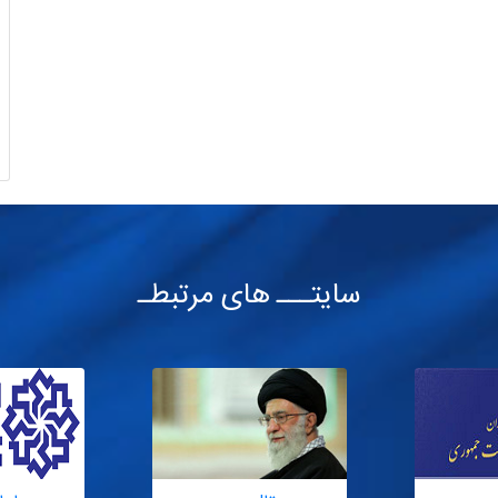
سایتـــ های مرتبطـ