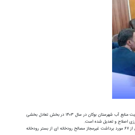
به گزارش روابط عمومی شرکت آب منطقه ای آذربایجان غربی در این جلسه عباس عباسی مدیر منابع آب شهرستان بوکان طی گزارشی اقدامات مدیریت منابع آب شهرستان بوکان در سال ۱۴۰۳ در بخش تعادل بخشی
وی افزود: نصب ۷۱ فقره کنتور بر روی چاههای دارای پروانه، جلوگیری از حفاری ۴۸ حلقه چاه غیر مجاز، آزادسازی ۱۱ هکتار بستر رودخانه و جلوگیری از ۶۷ مورد برداشت غیرمجاز مصالح رودخانه ای از بستر رودخانه