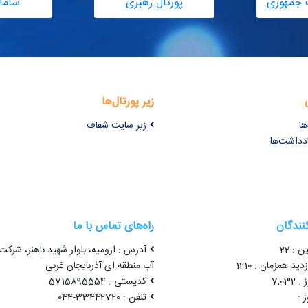
 جمهوری
پورتال رهبری
ساما
زیر پورتال‌ها
ها
زیر سایت شفاف
ادداشت‌ها
کنندگان
راه‌های تماس با ما
ن : 22
آدرس : ارومیه، بلوار شهید باهنر، شرک
ید همزمان : 1210
آب منطقه ای آذربایجان غربی
7,03
کدپستی : 5715895554
 :
تلفن : 33442720-044