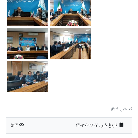
کد خبر: 1629
تاریخ خبر : 1403/03/07
524