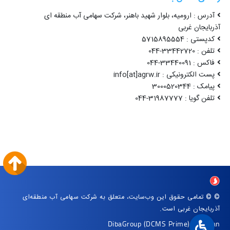
آدرس : ارومیه، بلوار شهید باهنر، شرکت سهامی آب منطقه ای
آذربایجان غربی
کدپستی : 5715895554
تلفن : 33442720-044
فاکس : 33440091-044
پست الکترونیکی : info[at]agrw.ir
پیامک : 3000520344
تلفن گویا : 31987777-044
© © تمامی حقوق این وب‌سایت، متعلق به شرکت سهامی آب منطقه‌ای
آذربایجان غربی است.
DibaGroup
(DCMS Prime)
|
Arvan