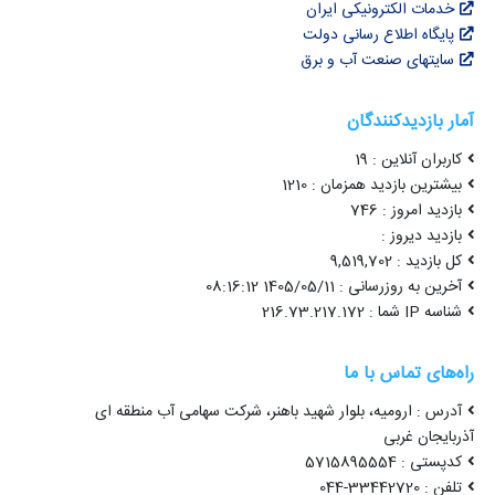
خدمات الکترونیکی ایران
پایگاه اطلاع رسانی دولت
سایتهای صنعت آب و برق
آمار بازدیدکنندگان
کاربران آنلاین : 19
بیشترین بازدید همزمان : 1210
بازدید امروز : 746
بازدید دیروز :
کل بازدید : 9,519,702
آخرین به روزرسانی : 1405/05/11 08:16:12
شناسه IP شما : 216.73.217.172
راه‌های تماس با ما
آدرس : ارومیه، بلوار شهید باهنر، شرکت سهامی آب منطقه ای
آذربایجان غربی
کدپستی : 5715895554
تلفن : 33442720-044