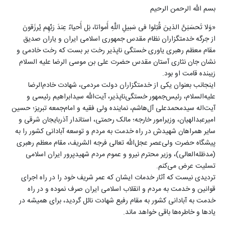
بسم الله الرحمن الرحیم
«وَلا تَحسَبَنَّ الذینَ قُتِلوا فی سَبیلِ اللَّهِ أَمواتا، بَل أَحیاءٌ عِندَ رَبِّهِم یُرزَقونَ
از جرگه خدمتگزاران نظام مقدس جمهوری اسلامی ایران و یاران صدیق
مقام معظم رهبری یاوری خستگی ناپذیر رخت بر بست که رخت خادمی و
نشان جان نثاری آستان مقدس حضرت علی بن موسی الرضا علیه السلام
زیبنده قامت او بود.
اینجانب بعنوان یکی از خدمتگزاران دولت مردمی، شهادت خادم‌الرضا
علیه‌السلام، رئیس‌جمهور خستگی‌ناپذیر، آیت‌الله سیدابراهیم رئیسی و
آیت‌اله سیدمحمدعلی آل‌هاشم، نماینده ولی فقیه و امام‌جمعه تبریز؛ حسین
امیرعبدالهیان، وزیرامور خارجه؛ مالک رحمتی، استاندار آذربایجان شرقی و
سایر همراهان شهیدش در راه خدمت به مردم و توسعه آبادانی کشور را به
پیشگاه حضرت ولی‌عصر عجل‌الله تعالی فرجه الشریف، مقام معظم رهبری
(مدظله‌العالی)، وزیر محترم نیرو و عموم مردم شهیدپرور ایران اسلامی
تسلیت عرض می‌کنم.
تردیدی نیست که آثار خدمات ایشان که عمر شریف خود را در راه اجرای
قوانین و خدمت به مردم و انقلاب اسلامی ایران صرف نموده و در راه
خدمت به آبادانی کشور به مقام رفیع شهادت نائل گردید، برای همیشه در
یادها و خاطره‌ها باقی خواهد ماند.