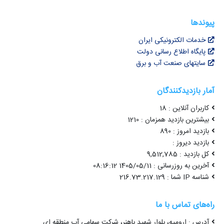
پیوندها
خدمات الکترونیکی ایران
پایگاه اطلاع رسانی دولت
سایتهای صنعت آب و برق
آمار بازدیدکنندگان
کاربران آنلاین : 18
بیشترین بازدید همزمان : 1210
بازدید امروز : 890
بازدید دیروز :
کل بازدید : 9,512,785
آخرین به روزرسانی : 1405/05/11 08:16:12
شناسه IP شما : 216.73.217.129
راه‌های تماس با ما
آدرس : ارومیه، بلوار شهید باهنر، شرکت سهامی آب منطقه ای