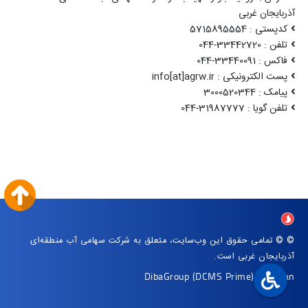
آذربایجان غربی
کدپستی : 5715895554
تلفن : 33442720-044
فاکس : 33440091-044
پست الکترونیکی : info[at]agrw.ir
پیامک : 3000520344
تلفن گویا : 31987777-044
© © تمامی حقوق این وب‌سایت، متعلق به شرکت سهامی آب منطقه‌ای
آذربایجان غربی است.
DibaGroup
(DCMS Prime)
|
Arvan