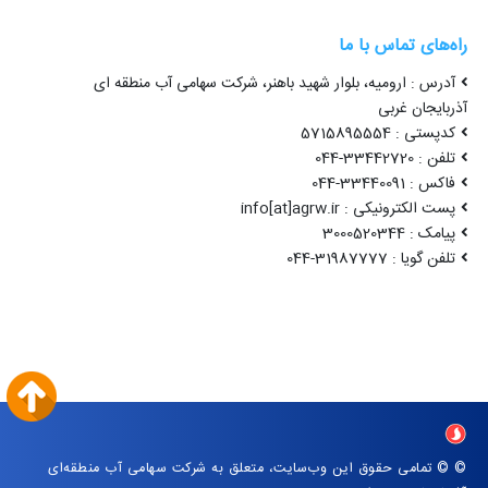
راه‌های تماس با ما
آدرس : ارومیه، بلوار شهید باهنر، شرکت سهامی آب منطقه ای
آذربایجان غربی
کدپستی : 5715895554
تلفن : 33442720-044
فاکس : 33440091-044
پست الکترونیکی : info[at]agrw.ir
پیامک : 3000520344
تلفن گویا : 31987777-044
© © تمامی حقوق این وب‌سایت، متعلق به شرکت سهامی آب منطقه‌ای