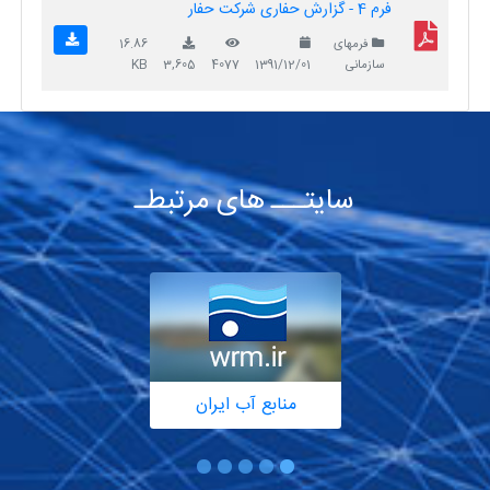
فرم 4 - گزارش حفاری شرکت حفار
فرمهای
16.86
سازمانی
1391/12/01
4077
3,605
KB
سایتـــ های مرتبطـ
منابع آب ایران