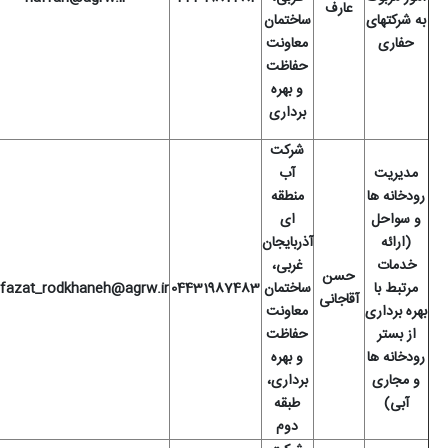
عارف
به شرکتهای
ساختمان
حفاری
معاونت
حفاظت
و بهره
برداری
شرکت
مدیریت
آب
رودخانه ها
منطقه
و سواحل
ای
(ارائه
آذربایجان
خدمات
غربی،
حسن
مرتبط با
ساختمان
04431987483
hefazat_rodkhaneh@agrw.ir
آقاجانی
بهره برداری
معاونت
از بستر
حفاظت
رودخانه ها
و بهره
و مجاری
برداری،
آبی
)
طبقه
دوم