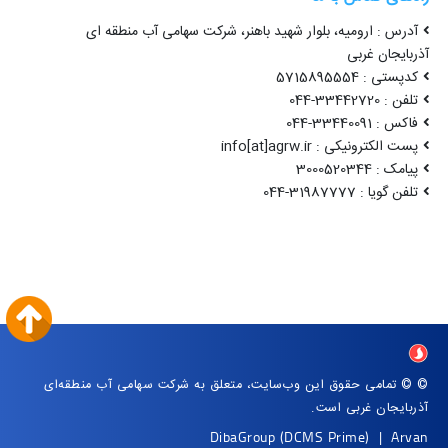
آدرس : ارومیه، بلوار شهید باهنر، شرکت سهامی آب منطقه ای
آذربایجان غربی
کدپستی : 5715895554
تلفن : 33442720-044
فاکس : 33440091-044
پست الکترونیکی : info[at]agrw.ir
پیامک : 3000520344
تلفن گویا : 31987777-044
© © تمامی حقوق این وب‌سایت، متعلق به شرکت سهامی آب منطقه‌ای
آذربایجان غربی است.
DibaGroup
(DCMS Prime)
|
Arvan