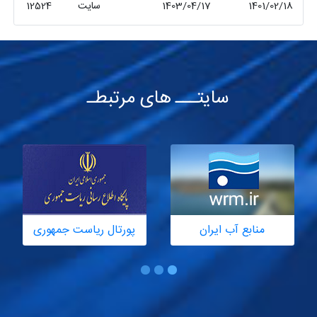
1401/02/18
1403/04/17
سایت
12524
سایتـــ های مرتبطـ
منابع آب ایران
پورتال ریاست جمهوری