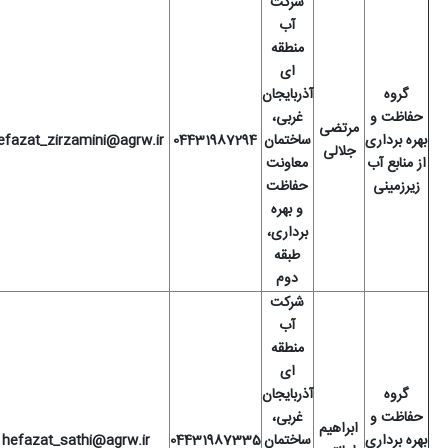
شرکت
آب
منطقه
ای
گروه
آذربایجان
حفاظت و
غربی،
مرتضی
بهره برداری
ساختمان
04431987294
hefazat_zirzamini@agrw.ir
جلالی
از منابع آب
معاونت
زیرزمینی
حفاظت
و بهره
برداری،
طبقه
دوم
شرکت
آب
منطقه
ای
گروه
آذربایجان
حفاظت و
غربی،
ابراهیم
بهره برداری
ساختمان
04431987335
hefazat_sathi@agrw.ir