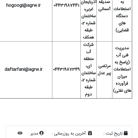
به
صدیقه
آذربایجان
hogoogi@agrw.ir
04431987441
استعلامات
آسمانی
غربی،
دستگاه
ساختمان
های
شماره 2،
قضایی)
طبقه
همکف
شرکت
مدیریت
آب
فنی آب
منطقه
(پاسخ به
مرتضی
ای،
استعلامات
04431987349
daftarfani@agrw.ir
پیر عدل
ساختمان
میزان
شماره 2،
فرآورده
طبقه
های نفتی)
دوم
تاریخ ثبت :
آخرین به روزرسانی :
مدیر