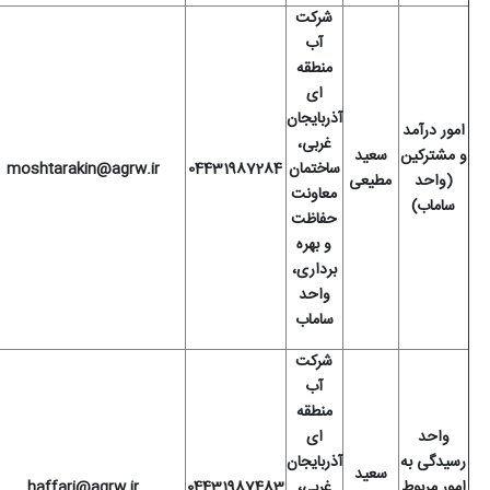
شرکت
آب
منطقه
ای
آذربایجان
امور درآمد
غربی،
و مشترکین
سعید
ساختمان
04431987284
moshtarakin@agrw.ir
(واحد
مطیعی
معاونت
ساماب)
حفاظت
و بهره
برداری،
واحد
ساماب
شرکت
آب
منطقه
واحد
ای
رسیدگی به
آذربایجان
سعید
امور مربوط
غربی،
04431987483
haffari@agrw.ir