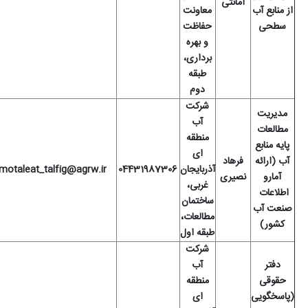
امانتی
از منابع آب
معاونت
سطحی
حفاظت
و بهره
برداری،
طبقه
دوم
شرکت
مدیریت
آب
مطالعات
منطقه
پایه منابع
ای
آب (ارائه
فرهاد
آذربایجان
04431987306
motaleat_talfig@agrw.ir
آمارو
نصیری
غربی،
اطلاعات
ساختمان
صنعت آب
مطالعات،
کشور
)
طبقه اول
شرکت
دفتر
آب
حقوقی
منطقه
(پاسخگویی
ای