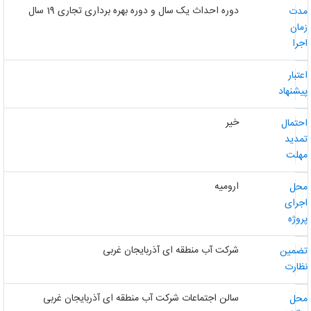
دوره احداث یک سال و دوره بهره برداری تجاری 19 سال
دت
مان
جرا
عتبار
یشنهاد
خیر
حتمال
مدید
هلت
ارومیه
حل
جرای
روژه
شرکت آب منطقه ای آذربایجان غربی
ضمین
ظارت
سالن اجتماعات شرکت آب منطقه ای آذربایجان غربی
حل