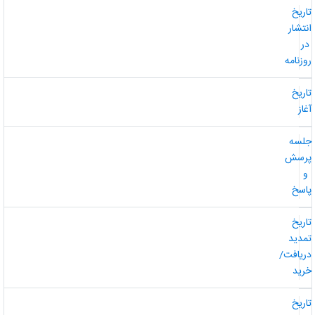
اریخ
نتشار
ر
وزنامه
اریخ
غاز
لسه
رسش
و
اسخ
اریخ
مدید
ریافت/
رید
اریخ