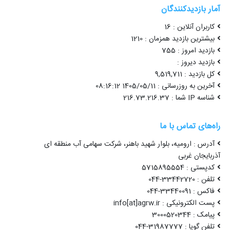
آمار بازدیدکنندگان
کاربران آنلاین : 16
بیشترین بازدید همزمان : 1210
بازدید امروز : 755
بازدید دیروز :
کل بازدید : 9,519,711
آخرین به روزرسانی : 1405/05/11 08:16:12
شناسه IP شما : 216.73.216.37
راه‌های تماس با ما
آدرس : ارومیه، بلوار شهید باهنر، شرکت سهامی آب منطقه ای
آذربایجان غربی
کدپستی : 5715895554
تلفن : 33442720-044
فاکس : 33440091-044
پست الکترونیکی : info[at]agrw.ir
پیامک : 3000520344
تلفن گویا : 31987777-044