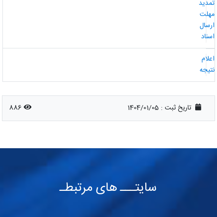
مدید
هلت
رسال
سناد
علام
تیجه
تاریخ ثبت :
1404/01/05
886
سایتـــ های مرتبطـ