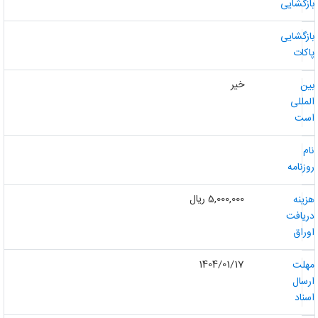
ازگشایی
ازگشایی
اکات
خیر
ین
لمللی
ست
ام
وزنامه
5,000,000 ریال
زینه
ریافت
وراق
1404/01/17
هلت
رسال
سناد