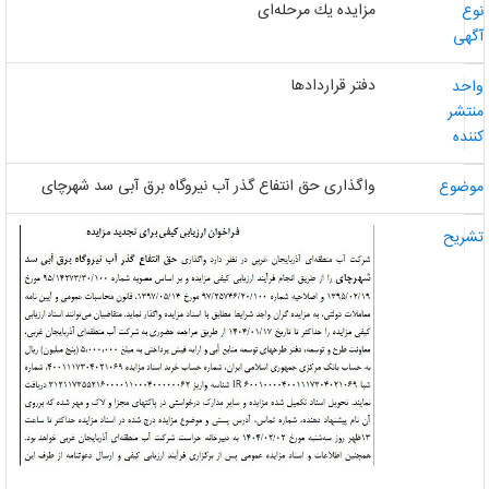
مزایده یك مرحله‌ای
وع
گهی
دفتر قراردادها
احد
نتشر
ننده
واگذاری حق انتفاع گذر آب نیروگاه برق آبی سد شهرچای
وضوع
شریح