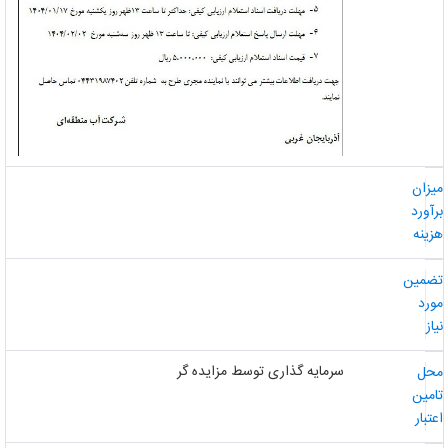
یزان
رآورد
زینه
ضمین
ورد
از
سرمایه گذاری توسط مزایده گر
حل
امین
عتبار