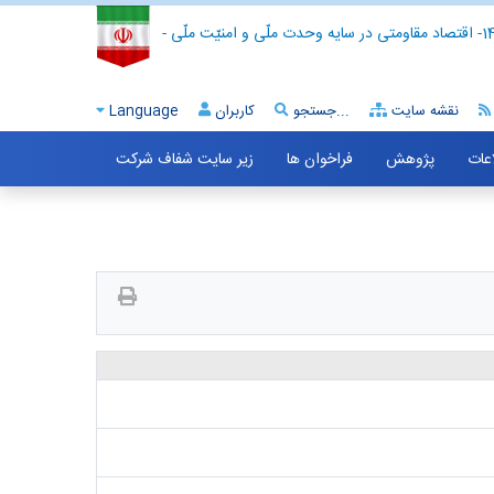
- اقتصاد مقاومتی در سایه وحدت ملّی و امنیّت ملّی -
نقشه سایت
جستجو...
کاربران
Language
اعات
پژوهش
فراخوان ها
زیر سایت شفاف شرکت