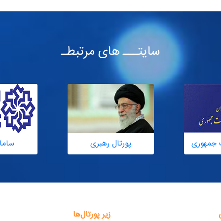
سایتـــ های مرتبطـ
 جمهوری
پورتال رهبری
ساما
زیر پورتال‌ها