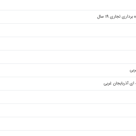
اری تجاری 19 سال
ربی
ای آذربایجان غربی