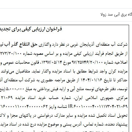
اه برق آبی سد زولا