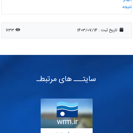
علام
تیجه
تاریخ ثبت :
1403/07/14
733
سایتـــ های مرتبطـ