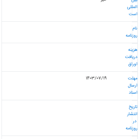
ین
لمللی
ست
ام
وزنامه
زینه
ریافت
وراق
1403/07/19
هلت
رسال
سناد
اریخ
نتشار
ر
وزنامه