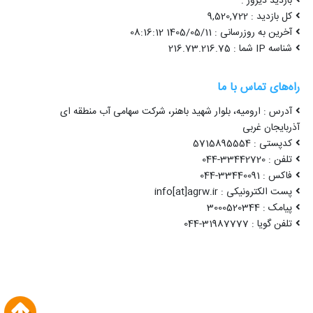
بازدید دیروز :
کل بازدید : 9,520,722
آخرین به روزرسانی : 1405/05/11 08:16:12
شناسه IP شما : 216.73.216.75
راه‌های تماس با ما
آدرس : ارومیه، بلوار شهید باهنر، شرکت سهامی آب منطقه ای
آذربایجان غربی
کدپستی : 5715895554
تلفن : 33442720-044
فاکس : 33440091-044
پست الکترونیکی : info[at]agrw.ir
پیامک : 3000520344
تلفن گویا : 31987777-044