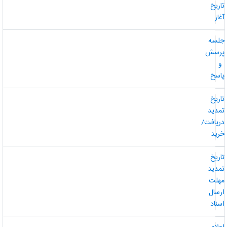
اریخ
غاز
لسه
رسش
و
اسخ
اریخ
مدید
ریافت/
رید
اریخ
مدید
هلت
رسال
سناد