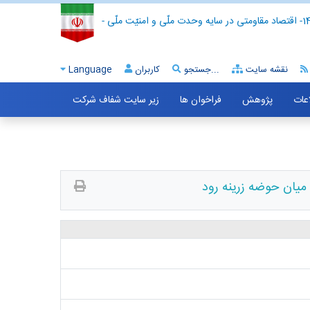
- اقتصاد مقاومتی در سایه وحدت ملّی و امنیّت ملّی -
نقشه سایت
جستجو...
کاربران
Language
اعات
پژوهش
فراخوان ها
زیر سایت شفاف شرکت
میان حوضه زرینه رود