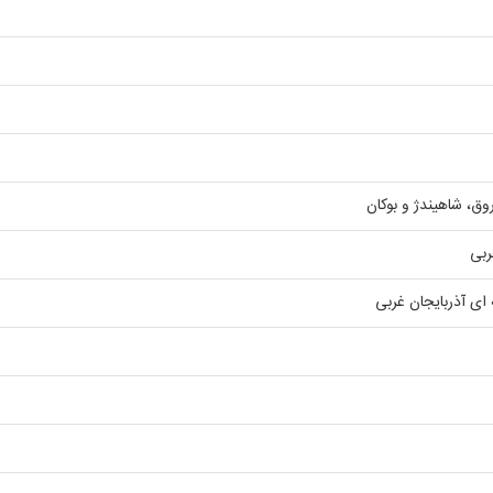
وق، شاهیندژ و بوکان
ربی
ای آذربایجان غربی