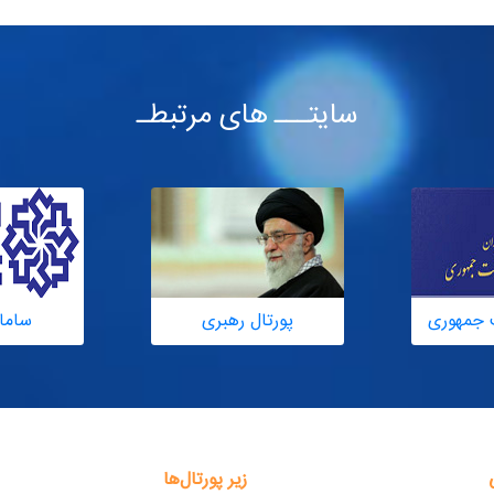
سایتـــ های مرتبطـ
 جمهوری
پورتال رهبری
ساما
زیر پورتال‌ها