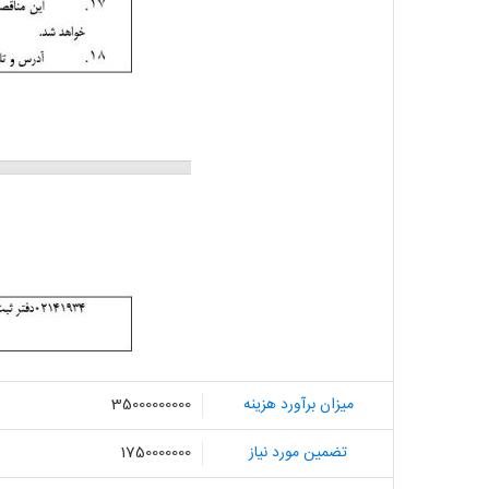
میزان برآورد هزینه
35000000000
تضمین مورد نیاز
1750000000