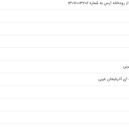
خانه ارس به شماره 1307003202
ربی
ای آذربایجان غربی