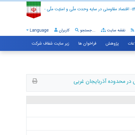
- اقتصاد مقاومتی در سایه وحدت ملّی و امنیّت ملّی -
نقشه سایت
جستجو...
کاربران
Language
اعات
پژوهش
فراخوان ها
زیر سایت شفاف شرکت
 در محدوده آذربایجان غربی