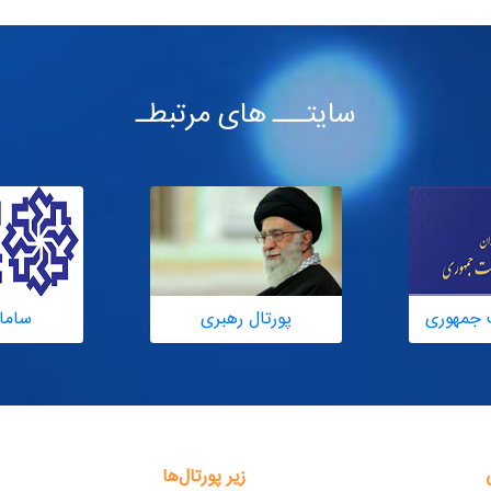
سایتـــ های مرتبطـ
 جمهوری
پورتال رهبری
ساما
زیر پورتال‌ها