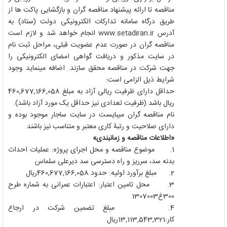
مناقصه تا ارائه پیشنهاد مناقصه گران و بازگشایی پاکت ها از
طریق درگاه سامانه تدارکات الکترونیکی دولت (ستاد) به
آدرس
www.setadiran.ir
انجام خواهد شد و لازم است
مناقصه گران در صورت عدم عضویت قبلی، مراحل ثبت نام
در سایت مذکور و دریافت گواهی امضای الکترونیکی را
جهت شرکت در مناقصه محقق سازند. اضافه مینماید وجود
شرایط ذیل الزامی است
:
حداقل دارای ظرفیت ریالی آزاد به مبلغ 460,677,166,058
ریال باشد (ظرفیت تعدادی نیز حداقل یک مورد آزاد باشد).
نام مناقصه گران میبایست در سایت ساجار موجود بوده و
دارای صلاحیت و رتبۀ کاری معتبر و متناسب نیز باشند
«اطلاعات مناقصه و زمانبندی»
1.
موضوع مناقصه و محل اجرای پروژه
:
عملیات احداث
بدنه سد، سرریز و راه دسترسی سد دیرعلی سلماس
2.
مبلغ برآورد اولیه: حدود 460,677,166,058ریال
3.
محل تامین اعتبار
:
اعتبارات عمرانی به شماره طرح
300غ1307003
4.
مبلغ تضمین شرکت در ارجاع
کار:13,113,543,321ریال