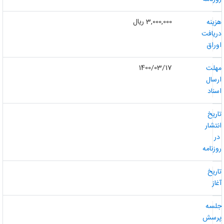
3,000,000 ریال
زینه
ریافت
وراق
1400/03/17
هلت
رسال
سناد
اریخ
نتشار
ر
وزنامه
اریخ
غاز
لسه
رسش