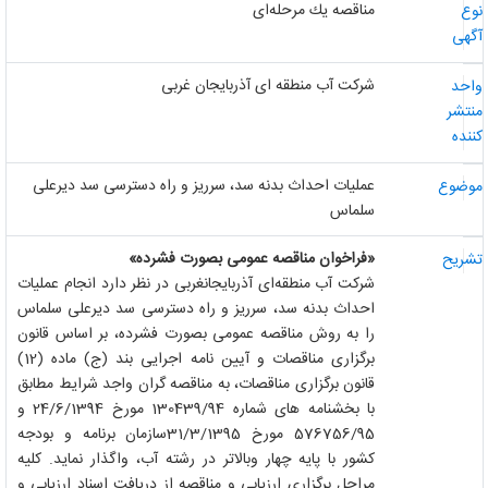
مناقصه یك مرحله‌ای
وع
گهی
شرکت آب منطقه ای آذربایجان غربی
احد
نتشر
ننده
عملیات احداث بدنه سد، سرریز و راه دسترسی سد دیرعلی
وضوع
سلماس
«فراخوان مناقصه عمومی بصورت فشرده»
شریح
شرکت آب منطقه‌ای آذربایجانغربی در نظر دارد انجام عملیات
احداث بدنه سد، سرریز و راه دسترسی سد دیرعلی سلماس
را به روش مناقصه عمومی بصورت فشرده، بر اساس قانون
برگزاری مناقصات و آیین نامه اجرایی بند (ج) ماده (12)
قانون برگزاری مناقصات، به مناقصه گران واجد شرایط مطابق
با بخشنامه های شماره 130439/94 مورخ 24/6/1394 و
576756/95 مورخ 31/3/1395سازمان برنامه و بودجه
کشور با پایه چهار وبالاتر در رشته آب، واگذار نماید. کلیه
مراحل برگزاری ارزیابی و مناقصه از دریافت اسناد ارزیابی و