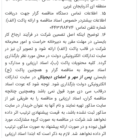
منطقه ای آذربایجان غربی
15.
اطلاعات تماس دستگاه مناقصه گزار جهت دریافت
اطلاعات بیشتردر خصوص اسناد مناقصه و ارائه پاکت (الف):
شماره تلفن تماس: 0443198474
16.
توضیح اینکه اصل تضمین شرکت در فرآیند ارجاع کار
بایستی در مهلت مقرر به دبیرخانه حراست و امور محرمانه
شرکت در قالب پاکت (الف) ارائه شود و تصویر آن نیز در
سایت تدارکات الکترونیکی دولت در محل مورد نظر بارگذاری
گردد. کلیه محتویات پاکت (ب)، اسناد ارزیابی و مدارک و
اسناد مربوط به مناقصه گزار و همچنین پاکت (ج)
بایستی
پس از مهر و امضای دیجیتال
در سایت تدارکات
الکترونیکی دولت بارگذاری شود. توجه شود که عودت اسناد
درقالب سی دی مورد قبول نمی باشد وهمچنین چنانچه
مناقصه گران، اسناد ارزیابی و مناقصه را به طریقی غیر از
سایت مذکور تهیه نمایند و نام آنها به عنوان خریدار در سایت
مذکور ثبت نشده باشد، به قیمت پیشنهادی ترتیب اثر داده
نخواهد شد.شرکت در مناقصه به صورت گروه مشارکت، مورد
قبول نبوده و در صورت ارائه پیشنهاد به صورت مذکور، ترتیب
اثر داده نخواهد شد. لازم به ذکر است که ابتدا اسناد ارزیابی