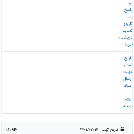
و
اسخ
اریخ
مدید
ریافت/
رید
اریخ
مدید
هلت
رسال
سناد
علام
تیجه
تاریخ ثبت :
1401/02/12
911