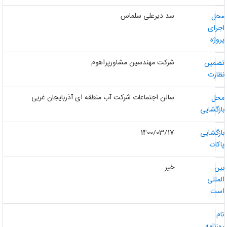
سد دیرعلی سلماس
حل
جرای
روژه
شرکت مهندسین مشاورپراهوم
ضمین
ظارت
سالن اجتماعات شرکت آب منطقه ای آذربایجان غربی
حل
ازگشایی
1400/03/17
ازگشایی
اکات
خیر
ین
لمللی
ست
ام
وزنامه