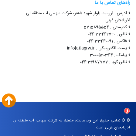
راه‌های تماس با ما
آدرس : ارومیه، بلوار شهید باهنر، شرکت سهامی آب منطقه ای
آذربایجان غربی
کدپستی : 5715895554
تلفن : 33442720-044
فاکس : 33440091-044
پست الکترونیکی : info[at]agrw.ir
پیامک : 3000520344
تلفن گویا : 31987777-044
© © تمامی حقوق این وب‌سایت، متعلق به شرکت سهامی آب منطقه‌ای
آذربایجان غربی است.