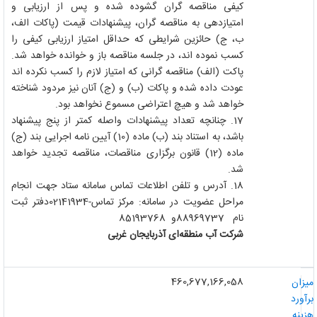
کیفی مناقصه گران گشوده شده و پس از ارزیابی و
امتیازدهی به مناقصه گران، پیشنهادات قیمت (پاکات الف،
ب، ج) حائزین شرایطی که حداقل امتیاز ارزیابی کیفی را
کسب نموده اند، در جلسه مناقصه باز و خوانده خواهد شد.
پاکت (الف) مناقصه گرانی که امتیاز لازم را کسب نکرده اند
عودت داده شده و پاکات (ب) و (ج) آنان نیز مردود شناخته
خواهد شد و هیچ اعتراضی مسموع نخواهد بود
.
17.
چنانچه تعداد پیشنهادات واصله کمتر از پنج پیشنهاد
باشد، به استناد بند (ب) ماده (10) آیین نامه اجرایی بند (ج)
ماده (12) قانون برگزاری مناقصات، مناقصه تجدید خواهد
شد
.
18.
آدرس و تلفن اطلاعات تماس سامانه ستاد جهت انجام
مراحل عضویت در سامانه: مرکز تماس-02141934دفتر ثبت
نام 88969737و 85193768
شرکت آب منطقه‌ای آذربایجان غربی
460,677,166,058
یزان
رآورد
زینه