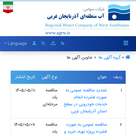
Language
>
گروه آگهی ها ‏
> عناوین آگهی ها
ردیف
عنوان
نوع آگهی
تاریخ انتشار
1
تجدید مناقصه عمومی به
مناقصه
1405/05/11
صورت فشرده انجام
یك
خدمات خودرویی در سطح
مرحله‌ای
استان آذربایجان غربی
2
مناقصه عمومی به صورت
مناقصه
1405/05/07
فشرده پروژه تهیه، خرید و
یك