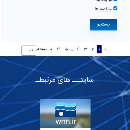
مناقصه ها
1
2
3
4
...
5
14
»
صفحه:
«
سایتـــ های مرتبطـ