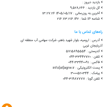
بازدید دیروز :
کل بازدید : 9,528,266
آخرین به روزرسانی : 1405/05/17 13:27:26
شناسه IP شما : 216.73.216.142
راه‌های تماس با ما
آدرس : ارومیه، بلوار شهید باهنر، شرکت سهامی آب منطقه ای
آذربایجان غربی
کدپستی : 5715895554
تلفن : 33442720-044
فاکس : 33440091-044
پست الکترونیکی : info[at]agrw.ir
پیامک : 3000520344
تلفن گویا : 31987777-044