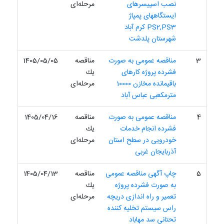
نصب اسپیسرهای
مرحله‌ای
ایستگاه‏های پمپاژ
PS2,PS3 کرم‏ آباد
شهرستان پلدشت
3
مناقصه عمومی به صورت
مناقصه
1405/05/05
فشرده پروژه کارهای
یك
باقیمانده مخازن 10000
مرحله‌ای
مترمکعبی عباس آباد
4
مناقصه عمومی به صورت
مناقصه
1405/04/16
فشرده انجام خدمات
یك
خودرویی در سطح استان
مرحله‌ای
آذربایجان غربی
5
چاپ آگهی مناقصه عمومی
مناقصه
1405/04/13
به صورت فشرده پروژه
یك
تعمیر و راه اندازی دریچه
مرحله‌ای
راس سیستم تخلیه کننده
تحتانی سد مهاباد