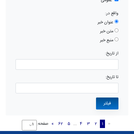
عمومی
واقع در:
عنوان خبر
متن خبر
منبع خبر
از تاریخ:
تا تاریخ:
1
2
3
4
...
5
62
»
صفحه:
«