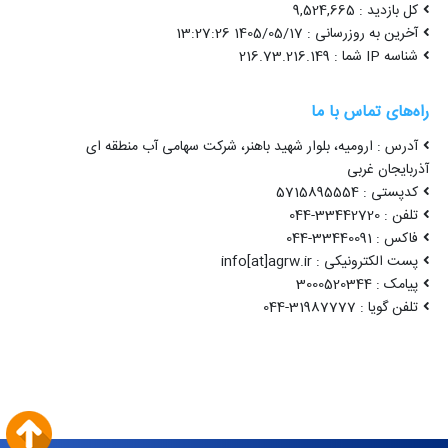
کل بازدید : 9,524,665
آخرین به روزرسانی : 1405/05/17 13:27:26
شناسه IP شما : 216.73.216.149
راه‌های تماس با ما
آدرس : ارومیه، بلوار شهید باهنر، شرکت سهامی آب منطقه ای
آذربایجان غربی
کدپستی : 5715895554
تلفن : 33442720-044
فاکس : 33440091-044
پست الکترونیکی : info[at]agrw.ir
پیامک : 3000520344
تلفن گویا : 31987777-044