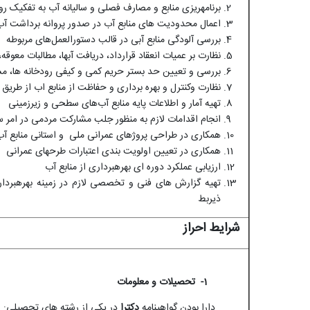
برنامه­ریزی منابع و مصارف فصلی و سالیانه آب به تفکی
اعمال محدودیت های منابع آب در صدور پروانه برداشت آب 
بررسی آلودگی منابع آبی در قالب دستورالعمل‌های مربوطه
نظارت بر عمیات انعقاد قرارداد، دریافت آبها، مطالبات معو
بررسی و تعیین حد بستر حریم کمی و کیفی رودخانه ها، م
نظارت وکنترل و بهره برداری و حفاظت از منابع اب از طریق 
تهیه آمار و اطلاعات پایه منابع آب‌های سطحی و زیرزمینی
انجام اقدامات لازم به منظور جلب مشارکت مردمی در امر سر
همکاری در طراحی پروژ­های عمرانی ملی و استانی منابع آب
همکاری در تعیین اولویت بندی اعتبارات طرحهای عمرانی
ارزیابی عملکرد دوره ای بهره­برداری از منابع آب
تهیه گزارش های فنی و تخصصی لازم در زمینه بهره­بردار
ذیربط
شرایط احراز
1- تحصیلات و معلومات
دارا بودن گواهینامه
دکترا
در یکی از رشته های تحصیلی: