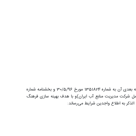
در راستای اجرای کامل دستورالعمل اجرائی نحوه انتخاب و انتصاب مدیران حرفه ای(به شماره 579095 مورخ 1/4/95 شورای عالی اداری و اصلاحیه بعدی آن به شماره 1351824 مورخ 30/5/96 و بخشنامه شماره
شماره 8760/100/96 مورخ 2/5/96 مشاور محترم وزیر نیرو و مدیر عامل شرکت مدیریت منابع آب ایران)و با هدف بهینه سازی فرهنگ
الذکر به اطلاع واجدین شرایط می‌رساند: